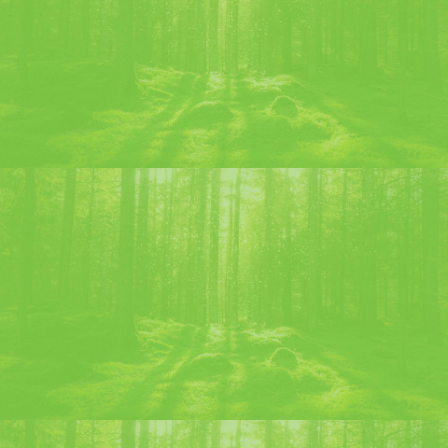
Chartreuse Diffusion
10 Boulevard Edgar Kofler
38500 VOIRON – France
04.76.05.81.77
®
La marque CHARTREUSE
est à l’usage
exclusif de Chartreuse Diffusion S.A. pour
désigner et promouvoir les produits des
Pères Chartreux.
© Photos : tous droits réservés.
Nos offres d’emplois
Information Calories :
voir le site Infos Calories Alcool
L’abus d’alcool est dangereux pour la santé