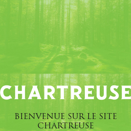
BILLETTERIE ATELIER
TROUSSE D'URGENCE DE
L'AROMATHÉRAPIE
Tarifs : 10 €
Choisissez une date et un horaire, puis cliquez sur
le nombre de places disponibles.
BIENVENUE SUR LE SITE
CHARTREUSE