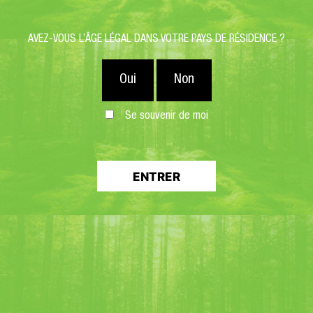
AVEZ-VOUS L’ÂGE LÉGAL DANS VOTRE PAYS DE RÉSIDENCE ?
Oui
Non
Se souvenir de moi
ENTRER
Lieu de rendez-vous : Site touristique et culturel des
Caves de la Chartreuse
10 Boulevard Edgar Kofler
38500 Voiron
Âge minimum : 16 ans.