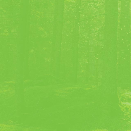
Chartreuse Diffusion
10 Boulevard Edgar Kofler
38500 VOIRON – France
04.76.05.81.77
®
La marque CHARTREUSE
est à l’usage exc
de Chartreuse Diffusion S.A. pour désigner
promouvoir les produits des Pères Chartre
© Photos : tous droits réservés.