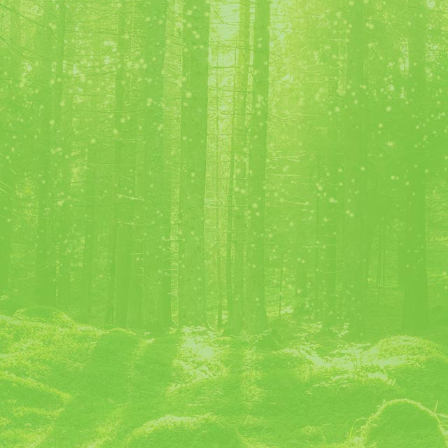
Nos offres d’emplois
lusif
 et
Information Calories :
ux.
voir le site Infos Calories Alcool
L’abus d’alcool est dangereux pour la santé