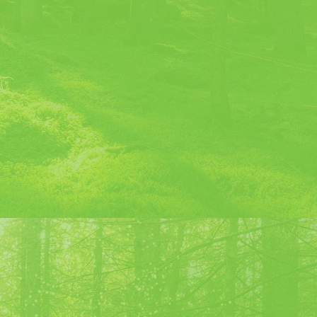
l des Caves de la Chartreuse, 10 boulevard Edgard Kofler,
38500
tail sans alcool à base de tisane et un cocktail alcoolisé à base de