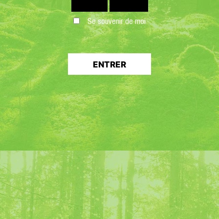
Durée de l’animation : 1h
Se souvenir de moi
Prix : 15€
Lieu : Site touristique et culture
Voiron
Description : Réalisation d’un cock
ENTRER
Chartreuse