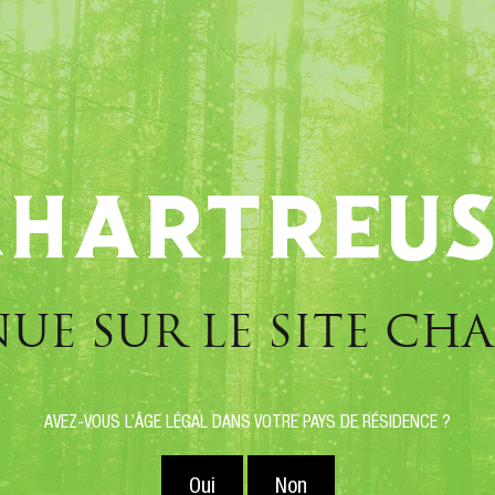
SOINS
HISTOIRE
SITES TOURISTIQUES
UE SUR LE SITE CH
éservation "atelier cocktail
À VOIRON
AVEZ-VOUS L’ÂGE LÉGAL DANS VOTRE PAYS DE RÉSIDENCE ?
Oui
Non
Date(s) et horaire(s) :
Vendredi 16